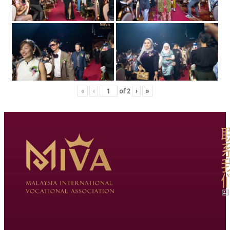
«
‹
of
2
›
»