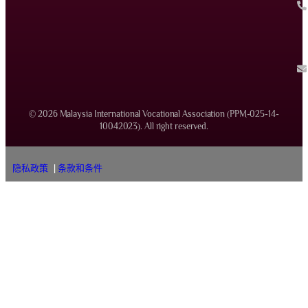
© 2026 Malaysia International Vocational Association (PPM-025-14-
10042023). All right reserved.
隐私政策
|
条款和条件