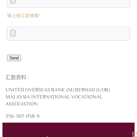
请上传汇款收条*
汇款资料 :
UNITED OVERSEAS BANK (M) BERHAD (UOB)
MALAYSIA INTERNATIONAL VOCATIONAL
ASSOCIATION
256-307-058-9