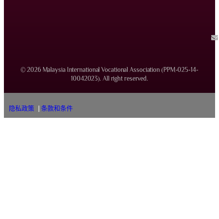
© 2026 Malaysia International Vocational Association (PPM-025-14-
10042023). All right reserved.
隐私政策
|
条款和条件