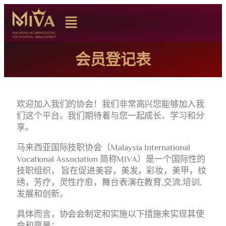
会员登记表
欢迎加入我们的协会！我们非常高兴您能够加入我
们这个平台。我们期待着与您一起成长、学习和分
享。
马来西亚国际技职协会（Malaysia International
Vocational Association 简称MIVA）是一个国际性的
技职组织， 旨在促进美容，美发，彩妆，美甲，纹
绣，芳疗，灵性疗愈，舞台表演在教育,交流,培训,
发展和创新。
具体而言，协会会制定和实施以下措施来实现其使
命和愿景：