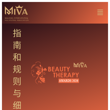
指
南
和
规
则
与
细