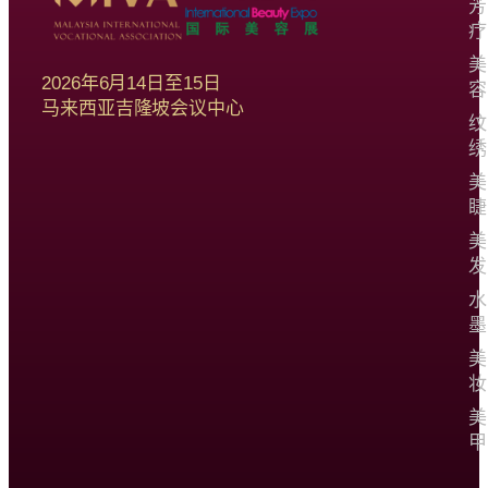
芳
疗
美
2026年6月14日至15日
容
马来西亚吉隆坡会议中心
纹
绣
美
睫
美
发
水
墨
美
妆
美
甲