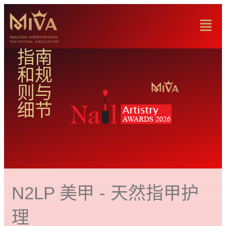
指南
和规
则与
细节
N2LP 美甲 -
天然指甲护
理